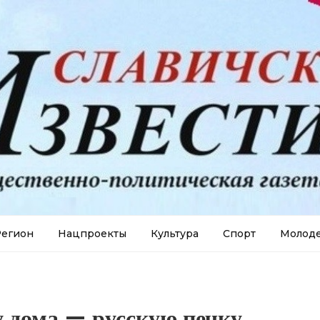
егион
Нацпроекты
Культура
Спорт
Молод
у дома — русскую печку