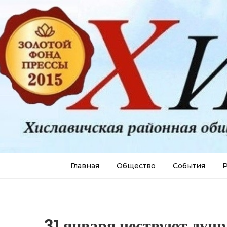
Главная
Общество
События
Р
31 января чествуют душ