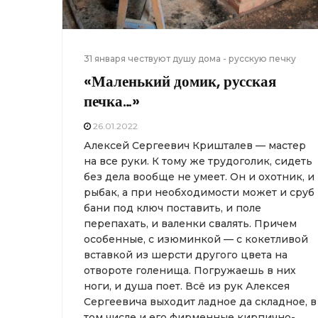
31 января чествуют душу дома - русскую печку
«Маленький домик, русская
печка…»
26.01.2022
Алексей Сергеевич Кришталев — мастер
на все руки. К тому же трудоголик, сидеть
без дела вообще не умеет. Он и охотник, и
рыбак, а при необходимости может и сруб
бани под ключ поставить, и поле
перепахать, и валенки свалять. Причем
особенные, с изюминкой — с кокетливой
вставкой из шерсти другого цвета на
отвороте голенища. Погружаешь в них
ноги, и душа поет. Всё из рук Алексея
Сергеевича выходит ладное да складное, в
том числе и его фирменные кирпично-