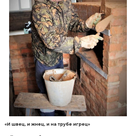
«И швец, и жнец, и на трубе игрец»