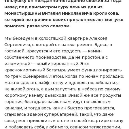
теплушку он нежданно-негаданно сложил 33 года
назад под присмотром гуру печных дел из
Монастырщины Виталия Николаевича Кроликова,
который по причине своих преклонных лет мог уже
помогать разве что советом.
Мы беседуем в холостяцкой квартире Алексея
Сергеевича, в которой он затеял ремонт. Здесь, в
гостиной, красуется и его гордость — камин
собственного производства. Да не простой, а с
изюминкой — комбинированный. Этот
краснокирпичный богатырь умеет функционировать
по трем сценариям. Летом, когда по ночам прохладно,
можно сделать лайф-топку и вдоволь полюбоваться
на живой огонь, а дым запустить в небеса по самому
короткому каналу дымохода. Зимой же все продукты
горения, благодаря заслонкам, идут по сложным
каналам, и тогда весь камин быстро прогревается,
становясь эдакой супербатареей. Такой, что даже
сосед мог приложить к стене в своей квартире спину
и побаловать себя, любимого, сеансом теплотерапии.