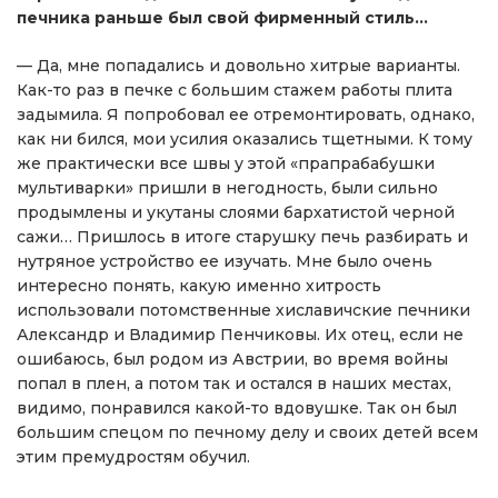
печника раньше был свой фирменный стиль…
— Да, мне попадались и довольно хитрые варианты.
Как-то раз в печке с большим стажем работы плита
задымила. Я попробовал ее отремонтировать, однако,
как ни бился, мои усилия оказались тщетными. К тому
же практически все швы у этой «прапрабабушки
мультиварки» пришли в негодность, были сильно
продымлены и укутаны слоями бархатистой черной
сажи… Пришлось в итоге старушку печь разбирать и
нутряное устройство ее изучать. Мне было очень
интересно понять, какую именно хитрость
использовали потомственные хиславичские печники
Александр и Владимир Пенчиковы. Их отец, если не
ошибаюсь, был родом из Австрии, во время войны
попал в плен, а потом так и остался в наших местах,
видимо, понравился какой-то вдовушке. Так он был
большим спецом по печному делу и своих детей всем
этим премудростям обучил.