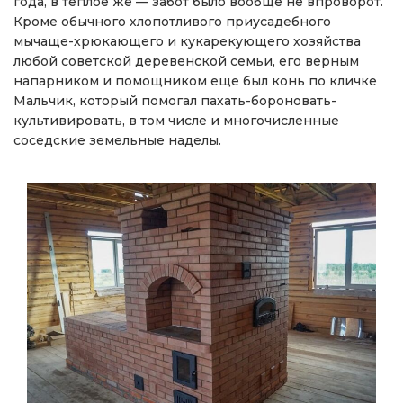
года, в теплое же — забот было вообще не впроворот.
Кроме обычного хлопотливого приусадебного
мычаще-хрюкающего и кукарекующего хозяйства
любой советской деревенской семьи, его верным
напарником и помощником еще был конь по кличке
Мальчик, который помогал пахать-бороновать-
культивировать, в том числе и многочисленные
соседские земельные наделы.