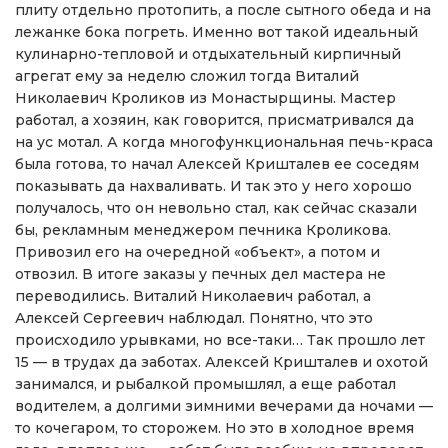
плиту отдельно протопить, а после сытного обеда и на
лежанке бока погреть. Именно вот такой идеальный
кулинарно-тепловой и отдыхательный кирпичный
агрегат ему за неделю сложил тогда Виталий
Николаевич Кроликов из Монастырщины. Мастер
работал, а хозяин, как говорится, присматривался да
на ус мотал. А когда многофункциональная печь-краса
была готова, то начал Алексей Кришталев ее соседям
показывать да нахваливать. И так это у него хорошо
получалось, что он невольно стал, как сейчас сказали
бы, рекламным менеджером печника Кроликова.
Привозил его на очередной «объект», а потом и
отвозил. В итоге заказы у печных дел мастера не
переводились. Виталий Николаевич работал, а
Алексей Сергеевич наблюдал. Понятно, что это
происходило урывками, но все-таки… Так прошло лет
15 — в трудах да заботах. Алексей Кришталев и охотой
занимался, и рыбалкой промышлял, а еще работал
водителем, а долгими зимними вечерами да ночами —
то кочегаром, то сторожем. Но это в холодное время