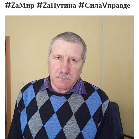
#ZаМир #ZаПутина #СилаVправде