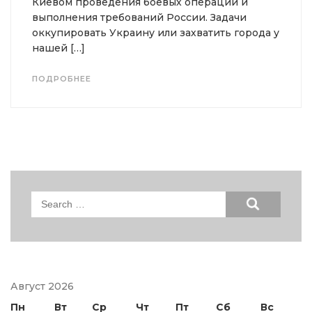
Киевом проведения боевых операций и
выполнения требований России. Задачи
оккупировать Украину или захватить города у
нашей […]
ПОДРОБНЕЕ
Search
for:
Август 2026
Пн
Вт
Ср
Чт
Пт
Сб
Вс