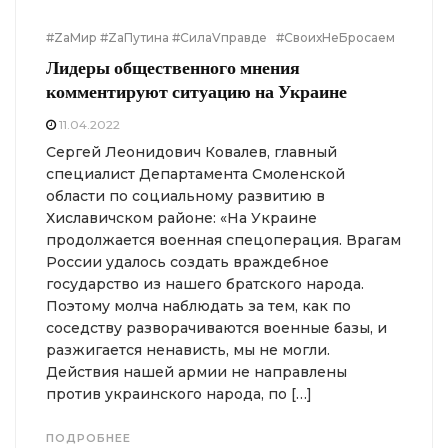
#ZаМир #ZаПутина #СилаVправде
#СвоихНеБросаем
Лидеры общественного мнения
комментируют ситуацию на Украине
11.04.2022
Сергей Леонидович Ковалев, главный
специалист Департамента Смоленской
области по социальному развитию в
Хиславичском районе: «На Украине
продолжается военная спецоперация. Врагам
России удалось создать враждебное
государство из нашего братского народа.
Поэтому молча наблюдать за тем, как по
соседству разворачиваются военные базы, и
разжигается ненависть, мы не могли.
Действия нашей армии не направлены
против украинского народа, по […]
ПОДРОБНЕЕ