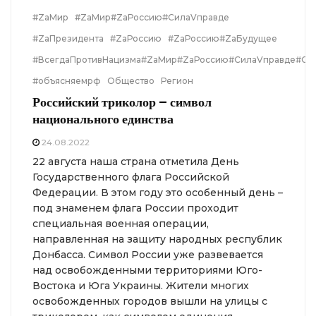
#ZаМир
#ZаМир#ZаРоссию#СилаVправде
#ZаПрезидента
#ZаРоссию
#ZаРоссию#ZаБудущее
#ВсегдаПротивНацизма#ZаМир#ZаРоссию#СилаVправде#Св
#объясняемрф
Общество
Регион
Российский триколор – символ
национального единства
24.08.2022
22 августа наша страна отметила День
Государственного флага Российской
Федерации. В этом году это особенный день –
под знаменем флага России проходит
специальная военная операции,
направленная на защиту народных республик
Донбасса. Символ России уже развевается
над освобожденными территориями Юго-
Востока и Юга Украины. Жители многих
освобожденных городов вышли на улицы с