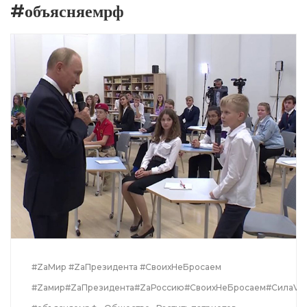
#объясняемрф
#ZаМир #ZаПрезидента #СвоихНеБросаем
#Zамир#ZаПрезидента#ZаРоссию#СвоихНеБросаем#СилаVп