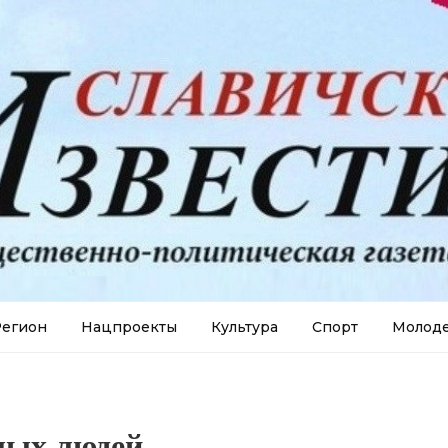
егион
Нацпроекты
Культура
Спорт
Молод
лых людей