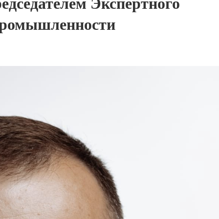
редседателем Экспертного
 промышленности