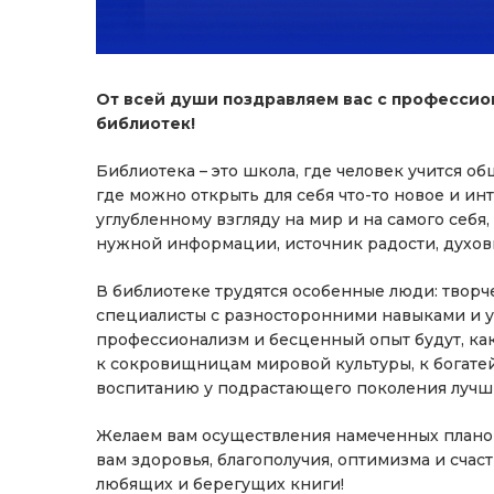
От всей души поздравляем вас с професси
библиотек!
Библиотека – это школа, где человек учится общ
где можно открыть для себя что-то новое и ин
углубленному взгляду на мир и на самого себ
нужной информации, источник радости, духов
В библиотеке трудятся особенные люди: твор
специалисты с разносторонними навыками и у
профессионализм и бесценный опыт будут, ка
к сокровищницам мировой культуры, к богате
воспитанию у подрастающего поколения лучши
Желаем вам осуществления намеченных планов
вам здоровья, благополучия, оптимизма и счаст
любящих и берегущих книги!