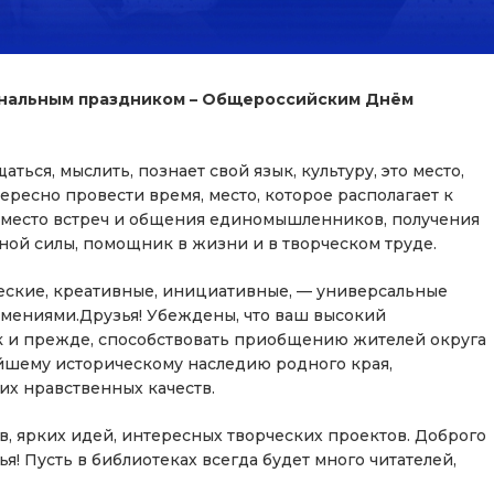
ональным праздником – Общероссийским Днём
аться, мыслить, познает свой язык, культуру, это место,
тересно провести время, место, которое располагает к
я, место встреч и общения единомышленников, получения
ной силы, помощник в жизни и в творческом труде.
ческие, креативные, инициативные, — универсальные
мениями.Друзья! Убеждены, что ваш высокий
к и прежде, способствовать приобщению жителей округа
йшему историческому наследию родного края,
х нравственных качеств.
, ярких идей, интересных творческих проектов. Доброго
ья! Пусть в библиотеках всегда будет много читателей,