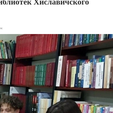
иблиотек Хиславичского
!
ек