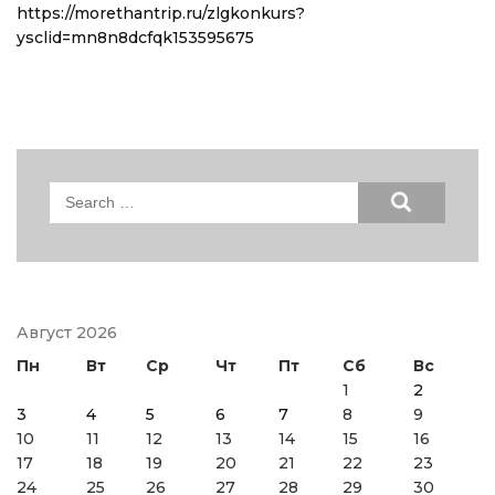
https://morethantrip.ru/zlgkonkurs?
ysclid=mn8n8dcfqk153595675
Search
for:
Август 2026
Пн
Вт
Ср
Чт
Пт
Сб
Вс
1
2
3
4
5
6
7
8
9
10
11
12
13
14
15
16
17
18
19
20
21
22
23
24
25
26
27
28
29
30