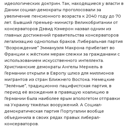
идеологических доктрин. Так, находящиеся у власти в
Дании социал-демократы проголосовали за
увеличение пенсионного возраста к 2040 году до 70
лет. Бывший премьер-министр Великобритании от
консерваторов Дэвид Кэмерон назвал одним из
главных достижений правительства консерваторов
легализацию однополых браков. Либеральная партия
“Возрождение” Эммануэля Макрона прибегает во
Франции к жёстким мерам слежки за гражданами с
использованием искусственного интеллекта.
Христианские демократы Ангелы Меркель в
Германии открыли в Европу шлюз для миллионов
мигрантов из стран Ближнего Востока. Немецкие
“Зелёные”, традиционно пацифистская партия, в
период её вхождения в правящую коалицию в
Германии была наиболее ярым апологетом отправки
на Украину тяжёлых вооружений. А Социал-
демократическая партия Португалии вообще
объединила в своих рядах правых либерал-
консерваторов.