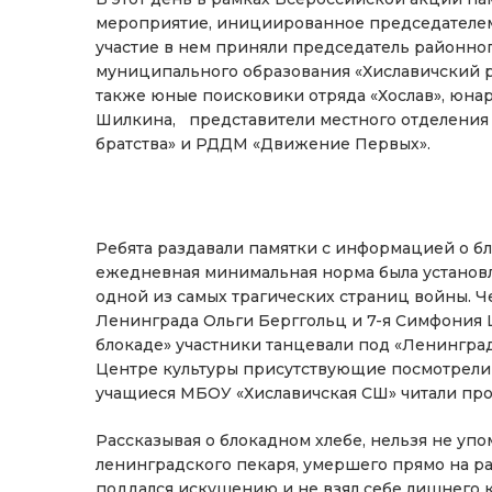
мероприятие, инициированное председателем 
участие в нем приняли председатель районного
муниципального образования «Хиславичский р
также юные поисковики отряда «Хослав», юнар
Шилкина, представители местного отделения 
братства» и РДДМ «Движение Первых».
Ребята раздавали памятки с информацией о бл
ежедневная минимальная норма была установ
одной из самых трагических страниц войны. Ч
Ленинграда Ольги Берггольц и 7-я Симфония 
блокаде» участники танцевали под «Ленинград
Центре культуры присутствующие посмотрели
учащиеся МБОУ «Хиславичская СШ» читали про
Рассказывая о блокадном хлебе, нельзя не уп
ленинградского пекаря, умершего прямо на раб
поддался искушению и не взял себе лишнего ку