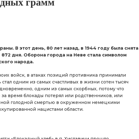
адных грамм
аны. В этот день, 80 лет назад, в 1944 году была снята
 872 дня. Оборона города на Неве стала символом
ского народа.
воих войск, в атаках позиций противника принимали
ь стал одним из самых счастливых в жизни сотен тысяч
одновременно, одним из самых скорбных, потому что
за время блокады потерял или родственников, или
ашной голодной смертью в окруженном немецкими
оккупированной нацистами области.
мяти «Блокадный хлеб» в п. Хиславичи прошло