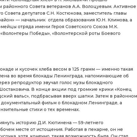
районного Совета ветеранов А.А. Волоцуевым. Активное
 Совета депутатов С.Н. Костюкова, заместитель главы
айон» — начальник отдела образования Ю.Н. Климова, а
мейцы отряда имени Героя Советского Союза М.К.
«Волонтеры Победы», «Волонтерской роты Боевого
окаде и кусочек хлеба весом в 125 грамм — именно такая
лена во время блокады Ленинграда, напоминающие об
ерез репродуктор звучал голос музы блокадного
Шостаковича. В конце акции под громкие крики «Конец
ский вальс», подбрасывая вверх шапки. Затем в районно
 документальный фильм о блокадном Ленинграде, а
нзительные стихи о тех временах.
омянуть историю Д.И. Кютинена — 59-летнего
очем месте от истощения. Работая в пекарне, он не
сочка, хотя, конечно, такая возможность была. Он стал