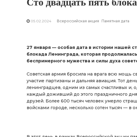
Сто двадцать пять блок
05.02.2024
Всероссийская акция
Памятная дата
27 января — особая дата в истории нашей стр
блокада Ленинграда, которая продолжалась
беспримерного мужества и силы духа совет
Советская армия бросила на врага всю мощь с
участие партизаны и дальняя авиация. Тот ден
ленинградцев, одним из самых счастливых и, 
каждый доживший до этого праздничного дня 
друзей. Более 600 тысяч человек умерло стр
войсками городе, несколько сотен тысяч — в 
В этот день в рамках Всероссийской акции па