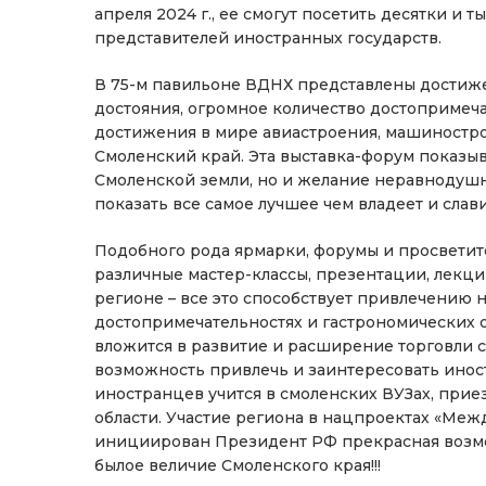
апреля 2024 г., ее смогут посетить десятки и 
представителей иностранных государств.
В 75-м павильоне ВДНХ представлены достиже
достояния, огромное количество достопримеча
достижения в мире авиастроения, машинострое
Смоленский край. Эта выставка-форум показыв
Смоленской земли, но и желание неравнодушн
показать все самое лучшее чем владеет и сла
Подобного рода ярмарки, форумы и просветит
различные мастер-классы, презентации, лекц
регионе – все это способствует привлечению 
достопримечательностях и гастрономических о
вложится в развитие и расширение торговли с
возможность привлечь и заинтересовать инос
иностранцев учится в смоленских ВУЗах, при
области. Участие региона в нацпроектах «Меж
инициирован Президент РФ прекрасная возмо
былое величие Смоленского края!!!