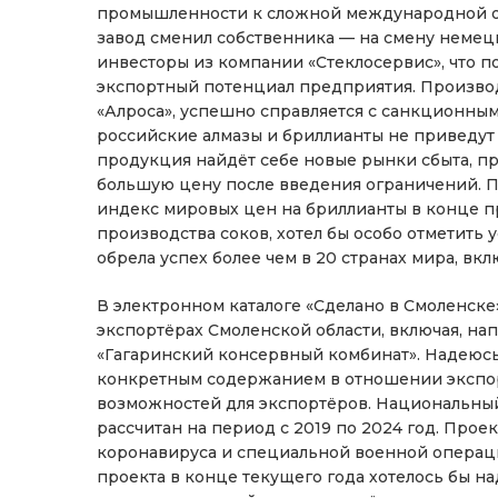
промышленности к сложной международной о
завод сменил собственника — на смену неме
инвесторы из компании «Стеклосервис», что п
экспортный потенциал предприятия. Производ
«Алроса», успешно справляется с санкционным
российские алмазы и бриллианты не приведут 
продукция найдёт себе новые рынки сбыта, пр
большую цену после введения ограничений. П
индекс мировых цен на бриллианты в конце пр
производства соков, хотел бы особо отметить
обрела успех более чем в 20 странах мира, вк
В электронном каталоге «Сделано в Смоленск
экспортёрах Смоленской области, включая, на
«Гагаринский консервный комбинат». Надеюсь,
конкретным содержанием в отношении экспор
возможностей для экспортёров. Национальны
рассчитан на период с 2019 по 2024 год. Прое
коронавируса и специальной военной операци
проекта в конце текущего года хотелось бы на