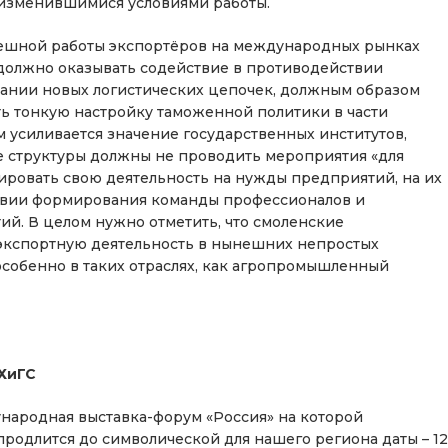
 изменившимися условиями работы.
ешной работы экспортёров на международных рынках
 должно оказывать содействие в противодействии
ании новых логистических цепочек, должным образом
ть тонкую настройку таможенной политики в части
м усиливается значение государственных институтов,
е структуры должны не проводить мероприятия «для
ировать свою деятельность на нужды предприятий, на их
ловии формирования команды профессионалов и
й. В целом нужно отметить, что смоленские
экспортную деятельность в нынешних непростых
 особенно в таких отраслях, как агропромышленный
ХиГС
ународная выставка-форум «Россия» на которой
продлится до символической для нашего региона даты – 12