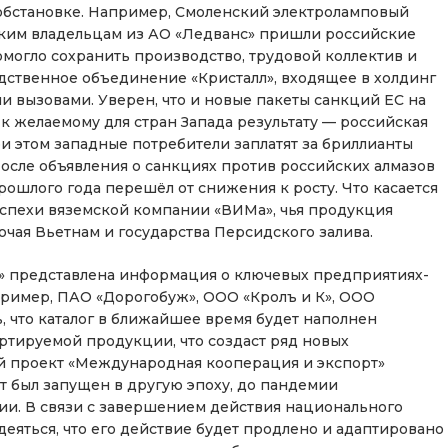
бстановке. Например, Смоленский электроламповый
цким владельцам из АО «Ледванс» пришли российские
омогло сохранить производство, трудовой коллектив и
ственное объединение «Кристалл», входящее в холдинг
и вызовами. Уверен, что и новые пакеты санкций ЕС на
к желаемому для стран Запада результату — российская
и этом западные потребители заплатят за бриллианты
осле объявления о санкциях против российских алмазов
ошлого года перешёл от снижения к росту. Что касается
 успехи вяземской компании «ВИМа», чья продукция
лючая Вьетнам и государства Персидского залива.
е» представлена информация о ключевых предприятиях-
пример, ПАО «Дорогобуж», ООО «Кролъ и К», ООО
 что каталог в ближайшее время будет наполнен
тируемой продукции, что создаст ряд новых
й проект «Международная кооперация и экспорт»
кт был запущен в другую эпоху, до пандемии
и. В связи с завершением действия национального
деяться, что его действие будет продлено и адаптировано