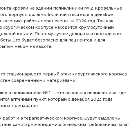
монта кровли на здании поликлиники № 2. Кровельные
кого корпуса, должны были начаться еще в декабре
сожалению, работы перенесены на 2024 год. Так как
 хирургическом корпусе находится круглосуточный
надежной крыши. Поэтому лучше дождаться подходящих
оты. Это будет безопасно для пациентов и для
рытым небом на высоте.
го стационара, это первый этаж хирургического корпуса
а стен современными материалами.
ов в поликлинике № 1 — это основная поликлиника, где
тся аптечный пункт, который с декабря 2023 года
нных препаратов.
 работ и в терапевтическом корпусе. Будут выделены
ствие санитарно-эпидемиологическим требованиям палат