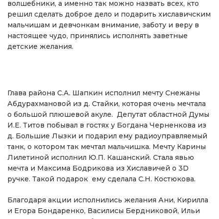
волшебники, а именно так можно назвать всех, кто
решил сделать доброе дело и подарить хиславичским
мальчишам и девчонкам внимание, заботу и веру в
настоящее чудо, принялись исполнять заветные
детские желания.
Глава района С.А. Шапкин исполнил мечту Снежаны
Абдурахмановой из д. Стайки, которая очень мечтала
о большой плюшевой акуле. Депутат областной Думы
И.Е. Титов побывал в гостях у Богдана Черненкова из
д. Большие Лызки и подарил ему радиоуправляемый
танк, о котором так мечтал мальчишка. Мечту Карины
Лилетиной исполнил Ю.П. Кашанский. Стала явью
мечта и Максима Бодрикова из Хиславичей о 3D
ручке. Такой подарок ему сделала С.Н. Костюкова.
Благодаря акции исполнились желания Ани, Кирилла
и Егора Бондаренко, Василисы Бердниковой, Ильи