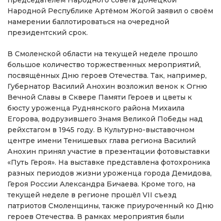
председателем Народного совета Донецкой
Народной Республике Артёмом Жогой заявил о своём
намерении баллотироваться на очередной
президентский срок.
В Смоленской области на текущей неделе прошло
большое количество торжественных мероприятий,
посвящённых Дню героев Отечества. Так, например,
Губернатор Василий Анохин возложил венок к Огню
Вечной Славы в Сквере Памяти Героев и цветы к
бюсту уроженца Руднянского района Михаила
Егорова, водрузившего Знамя Великой Победы над
рейхстагом в 1945 году. В Культурно-выставочном
центре имени Тенишевых глава региона Василий
Анохин принял участие в презентации фотовыставки
«Путь Героя». На выставке представлена фотохроника
разных периодов жизни уроженца города Демидова,
Героя России Александра Бичаева. Кроме того, на
текущей неделе в регионе прошёл VII съезд
патриотов Смоленщины, также приуроченный ко Дню
героев Отечества. В рамках мероприятия были