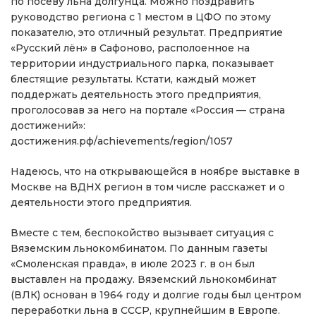
по посеву льна долгунца. Можно поздравить
руководство региона с 1 местом в ЦФО по этому
показателю, это отличный результат. Предприятие
«Русский лён» в Сафоново, располоенное на
территории индустриального парка, показывает
блестящие результаты. Кстати, каждый может
поддержать деятельность этого предприятия,
проголосовав за него на портале «Россия — страна
достижений»:
достижения.рф/achievements/region/1057
Надеюсь, что на открывающейся в ноябре выставке в
Москве на ВДНХ регион в том числе расскажет и о
деятельности этого предприятия.
Вместе с тем, беспокойство вызывает ситуация с
Вяземским льнокомбинатом. По данным газеты
«Смоленская правда», в июле 2023 г. в он был
выставлен на продажу. Вяземский льнокомбинат
(ВЛК) основан в 1964 году и долгие годы был центром
переработки льна в СССР, крупнейшим в Европе.