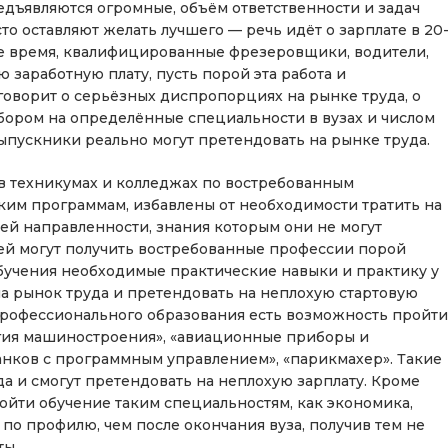
редъявляются огромные, объём ответственности и задач
о оставляют желать лучшего — речь идёт о зарплате в 20
о же время, квалифицированные фрезеровщики, водители,
 заработную плату, пусть порой эта работа и
 говорит о серьёзных диспропорциях на рынке труда, о
ором на определённые специальности в вузах и числом
выпускники реально могут претендовать на рынке труда.
в техникумах и колледжах по востребованным
ким программам, избавлены от необходимости тратить на
щей направленности, знания которым они не могут
ей могут получить востребованные профессии порой
 обучения необходимые практические навыки и практику у
на рынок труда и претендовать на неплохую стартовую
профессионального образования есть возможность пройти
огия машиностроения», «авиационные приборы и
танков с программным управлением», «парикмахер». Такие
а и смогут претендовать на неплохую зарплату. Кроме
ройти обучение таким специальностям, как экономика,
по профилю, чем после окончания вуза, получив тем не
ты.