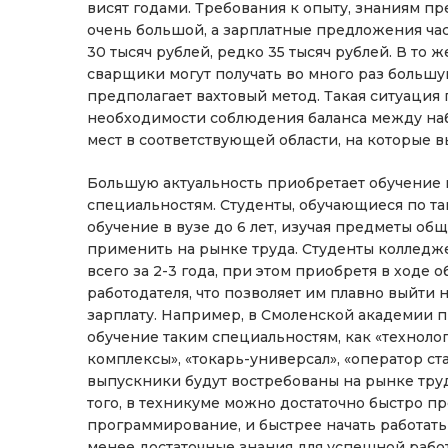
висят годами. Требования к опыту, знаниям п
очень большой, а зарплатные предложения част
30 тысяч рублей, редко 35 тысяч рублей. В т
сварщики могут получать во много раз большую
предполагает вахтовый метод. Такая ситуация
необходимости соблюдения баланса между наб
мест в соответствующей области, на которые 
Большую актуальность приобретает обучение 
специальностям. Студенты, обучающиеся по та
обучение в вузе до 6 лет, изучая предметы об
применить на рынке труда. Студенты колледж
всего за 2-3 года, при этом приобретя в ходе
работодателя, что позволяет им плавно выйти 
зарплату. Например, в Смоленской академии 
обучение таким специальностям, как «технол
комплексы», «токарь-универсал», «оператор с
выпускники будут востребованы на рынке труд
того, в техникуме можно достаточно быстро п
программирование, и быстрее начать работать 
менее достаточные знания для успешной рабо