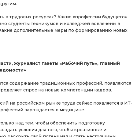
другим.
ть в трудовых ресурсах? Какие «профессии будущего»
вно студенты техникумов и колледжей вовлечены в
Какие дополнительные меры по формированию новых
сти, журналист газеты «Рабочий путь», главный
ведомости»
ется содержание традиционных профессий, появляются
ределяет спрос на новые компетенции кадров.
ий на российском рынке труда сейчас появляется в ИТ-
 профессий зарождается в медицине.
олько над тем, чтобы обеспечить подготовку
оздать условия для того, чтобы креативные и
ю раскрыть свой потенциал и стать настоящими