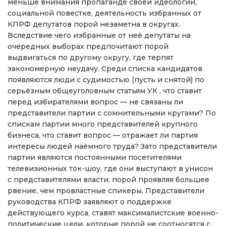
меньше внимания пропаганде своей идеологии,
социальной повестке, деятельность избранных от
КПРФ депутатов порой незаметна в округах.
Вследствие чего избранные от неё депутаты на
очередных выборах предпочитают порой
выдвигаться по другому округу, где терпят
закономерную неудачу. Среди списка кандидатов
появляются люди с судимостью (пусть и снятой) по
серьёзным общеуголовным статьям УК , что ставит
перед избирателями вопрос — не связаны ли
представители партии с сомнительными кругами? По
спискам партии много представителей крупного
бизнеса, что ставит вопрос — отражает ли партия
интересы людей наёмного труда? Зато представители
партии являются постоянными посетителями
телевизионных ток-шоу, где они выступают в унисон
с представителями власти, порой проявляя большее
рвение, чем провластные спикеры. Представители
руководства КПРФ заявляют о поддержке
действующего курса, ставят максималистские военно-
политические цели, которые порой не соотносятся с