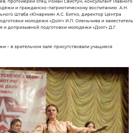
в, протоиерей отец Роман Свистун, консультант Главного
лодёжи и гражданско-патриотическому воспитанию А.Н.
льного Штаба «Юнармия» А.С. Битко, директор Центра
одготовки молодежи «Долг» И.П. Оленьчива и заместител
я и допризывной подготовки молодежи «Долг» Д.Г.
жи – в зрительном зале присутствовали учащиеся