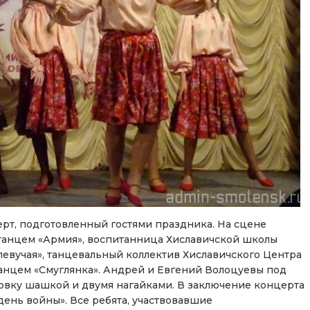
т, подготовленный гостями праздника. На сцене
с танцем «Армия», воспитанница Хиславичской школы
певучая», танцевальный коллектив Хиславичского Центра
анцем «Смуглянка». Андрей и Евгений Волоцуевы под
вку шашкой и двумя нагайками. В заключение концерта
ень войны». Все ребята, участвовавшие