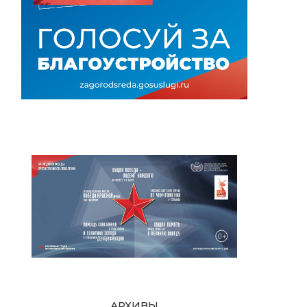
ь
АРХИВЫ