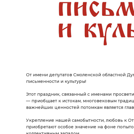
От имени депутатов Смоленской областной Ду
письменности и культуры!
Этот праздник, связанный с именами просвет
— приобщает к истокам, многовековым традиц
важнейших ценностей потомкам является гла
Укрепление нашей самобытности, любовь к От
приобретают особое значение на фоне попыт
коллективным западом.