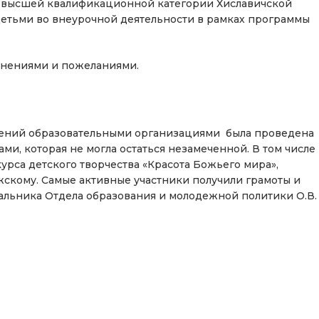
ов высшей квалификационной категории Хиславичской
детьми во внеурочной деятельности в рамках программы
мнениями и пожеланиями.
тений образовательными организациями была проведена
и, которая не могла остаться незамеченной. В том числе
рса детского творчества «Красота Божьего мира»,
кому. Самые активные участники получили грамоты и
чальника Отдела образования и молодежной политики О.В.