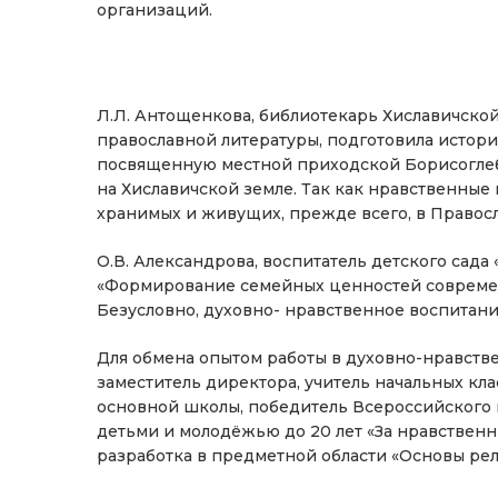
организаций.
Л.Л. Антощенкова, библиотекарь Хиславичско
православной литературы, подготовила истори
посвященную местной приходской Борисоглеб
на Хиславичской земле. Так как нравственные
хранимых и живущих, прежде всего, в Правос
О.В. Александрова, воспитатель детского сада
«Формирование семейных ценностей современн
Безусловно, духовно- нравственное воспитание
Для обмена опытом работы в духовно-нравстве
заместитель директора, учитель начальных к
основной школы, победитель Всероссийского к
детьми и молодёжью до 20 лет «За нравствен
разработка в предметной области «Основы рели