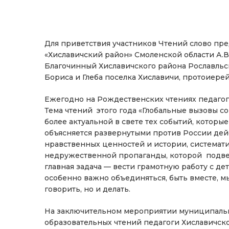
Для приветствия участников Чтений слово пр
«Хиславичский район» Смоленской области А.В
Благочинный Хиславичского района Рославльск
Бориса и Глеба поселка Хиславичи, протоиерей
Ежегодно на Рождественских чтениях педагог
Тема чтений этого года «Глобальные вызовы с
более актуальной в свете тех событий, которы
объясняется развернутыми против России дейс
нравственных ценностей и истории, системат
недружественной пропаганды, которой подве
главная задача — вести грамотную работу с д
особенно важно объединяться, быть вместе, м
говорить, но и делать.
На заключительном мероприятии муниципальн
образовательных чтений педагоги Хиславичск