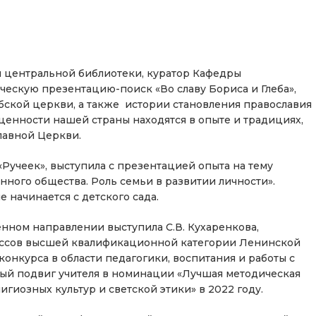
й центральной библиотеки, куратор Кафедры
ческую презентацию-поиск «Во славу Бориса и Глеба»,
ской церкви, а также истории становления православия
 ценности нашей страны находятся в опыте и традициях,
лавной Церкви.
 «Ручеек», выступила с презентацией опыта на тему
ого общества. Роль семьи в развитии личности».
 начинается с детского сада.
нном направлении выступила С.В. Кухаренкова,
лассов высшей квалификационной категории Ленинской
онкурса в области педагогики, воспитания и работы с
ный подвиг учителя в номинации «Лучшая методическая
гиозных культур и светской этики» в 2022 году.