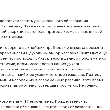
едоставили Главе муниципального образования
. Загребаеву. Также со вступительной речью выступил
ой епархии, настоятель прихода храма святых князей
 отец Роман.
и говорят о важнейших проблемах и вызовах времени.
овременности и духовный выбор человека» выглядит еще
е сейчас происходят. Актуальность данной проблематики
твиями, в том числе против наших духовно-
ическим вбрасыванием в интернет-пространство
ргаются наиболее уязвимые юные граждане. Поэтому
етьми и молодежью в современных реалиях. В это время
ыслить патриотично, совершать поступки. Не только
ого этапа VIII Региональных Рождественских
ого района обменялись опытом своих образовательных