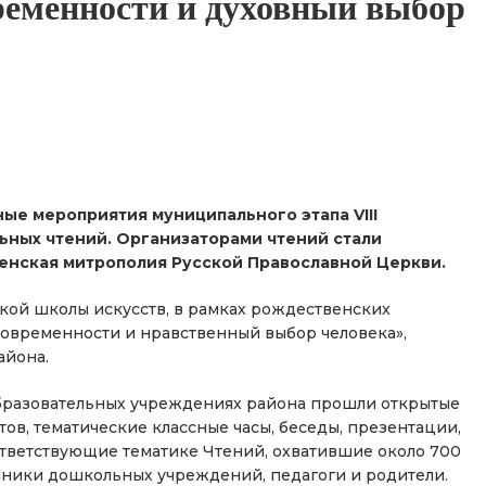
ременности и духовный выбор
ые мероприятия муниципального этапа VIII
ьных чтений. Организаторами чтений стали
енская митрополия Русской Православной Церкви.
ской школы искусств, в рамках рождественских
современности и нравственный выбор человека»,
айона.
образовательных учреждениях района прошли открытые
тов, тематические классные часы, беседы, презентации,
ответствующие тематике Чтений, охватившие около 700
нники дошкольных учреждений, педагоги и родители.