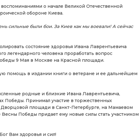
 воспоминаниями о начале Великой Отечественной
ероической обороне Киева.
ень сильные были бои. За Киев как мы воевали! А сейчас
олировать состояние здоровья Ивана Лаврентьевича
того легендарного человека проработать вопрос
беды 9 Мая в Москве на Красной площади.
ную помощь в издании книги о ветеране и ее дальнейшем
исленные родные и близкие Ивана Лаврентьевича,
ах Победы. Принимал участие в торжественных
а Дворцовой площади в Санкт-Петербурге, на Мамаевом
е Весны Победы придает ему новые силы стать участником
Бог Вам здоровья и сил!