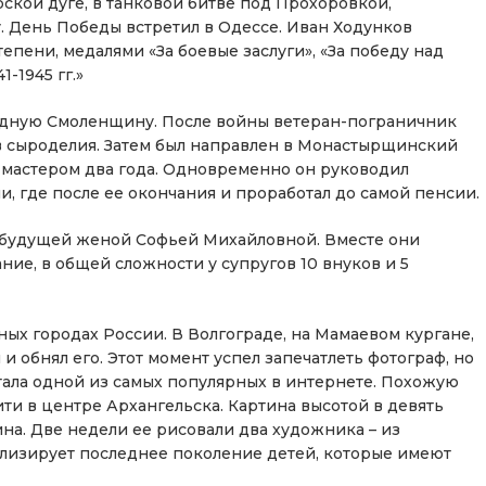
рской дуге, в танковой битве под Прохоровкой,
. День Победы встретил в Одессе. Иван Ходунков
пени, медалями «За боевые заслуги», «За победу над
-1945 гг.»
родную Смоленщину. После войны ветеран-пограничник
в сыроделия. Затем был направлен в Монастырщинский
 мастером два года. Одновременно он руководил
, где после ее окончания и проработал до самой пенсии.
й будущей женой Софьей Михайловной. Вместе они
ние, в общей сложности у супругов 10 внуков и 5
ых городах России. В Волгограде, на Мамаевом кургане,
 обнял его. Этот момент успел запечатлеть фотограф, но
стала одной из самых популярных в интернете. Похожую
ти в центре Архангельска. Картина высотой в девять
на. Две недели ее рисовали два художника – из
олизирует последнее поколение детей, которые имеют