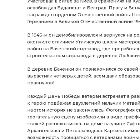
Участвовал в битве за Киев, в сражениях на Ку
освобождал Будапешт и Белград, Прагу и Вену
награжден орденом Отечественной войны II сте
Германией в Великой Отечественной войне 1941
В 1946-м он демобилизовался и вернулся на 
окончил с отличием Угличскую школу мастеро
район на Баченский сырзавод, где проработал
строительством сырзавода в деревне Любавичи
В деревне Баченки он познакомился со свое
вырастили четверых детей, всем дали образова
правнуков!
Каждый День Победы ветеран встречает в разн
к герою подбежал двухлетний мальчик Матвей и
на этом история не закончилась. Фотография 
трогательную сцену изобразили в виде граффи
этажей расположилась на доме на улице Суфти
Архангельска и Петрозаводска. Картина симв
возможность пообщаться с ветеранами войны.