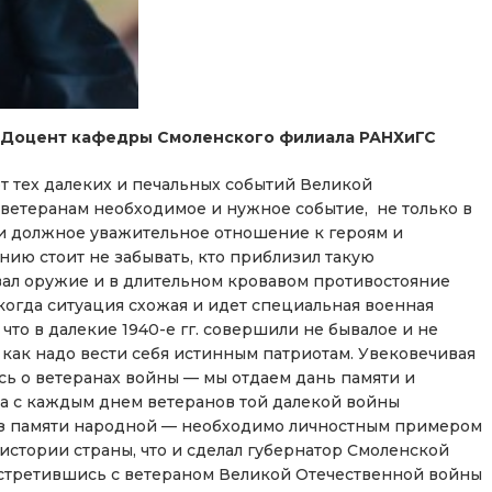
, Доцент кафедры Смоленского филиала РАНХиГС
от тех далеких и печальных событий Великой
к ветеранам необходимое и нужное событие, не только в
 и должное уважительное отношение к героям и
ию стоит не забывать, кто приблизил такую
ал оружие и в длительном кровавом противостояние
 когда ситуация схожая и идет специальная военная
что в далекие 1940-е гг. совершили не бывалое и не
как надо вести себя истинным патриотам. Увековечивая
тясь о ветеранах войны — мы отдаем дань памяти и
да с каждым днем ветеранов той далекой войны
 из памяти народной — необходимо личностным примером
стории страны, что и сделал губернатор Смоленской
встретившись с ветераном Великой Отечественной войны