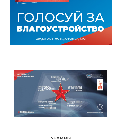
я
АРХИВЫ