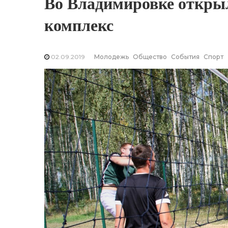
Во Владимировке откры
комплекс
02.09.2019
Молодежь
Общество
События
Спорт