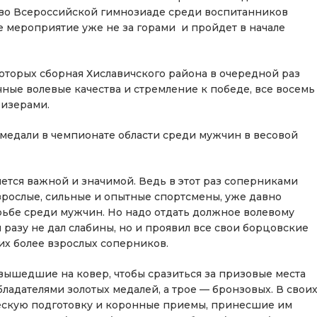
 во Всероссийской гимнозиаде среди воспитанников
е мероприятие уже не за горами и пройдет в начале
оторых сборная Хиславичского района в очередной раз
ные волевые качества и стремление к победе, все восемь
ризерами.
 медали в чемпионате области среди мужчин в весовой
ляется важной и значимой. Ведь в этот раз соперниками
взрослые, сильные и опытные спортсмены, уже давно
ьбе среди мужчин. Но надо отдать должное волевому
 разу не дал слабины, но и проявил все свои борцовские
оих более взрослых соперников.
вышедшие на ковер, чтобы сразиться за призовые места
бладателями золотых медалей, а трое — бронзовых. В свои
ческую подготовку и коронные приемы, принесшие им