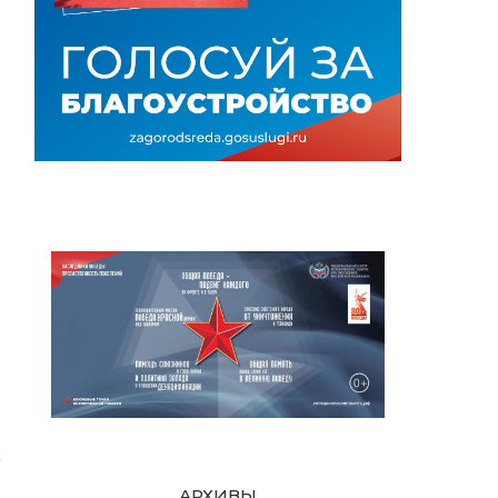
х
АРХИВЫ