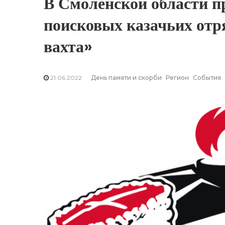
В Смоленской области п
поисковых казачьих отр
вахта»
21.06.2022
День памяти и скорби
Регион
События