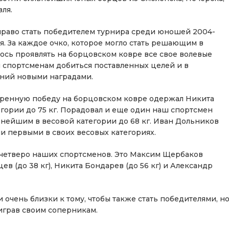
ля.
и право стать победителем турнира среди юношей 2004-
. За каждое очко, которое могло стать решающим в
ось проявлять на борцовском ковре все свое волевые
м спортсменам добиться поставленных целей и в
ний новыми наградами.
еренную победу на борцовском ковре одержал Никита
егории до 75 кг. Порадовал и еще один наш спортсмен
нейшим в весовой категории до 68 кг. Иван Дольников
али первыми в своих весовых категориях.
 четверо наших спортсменов. Это Максим Щербаков
цев (до 38 кг), Никита Бондарев (до 56 кг) и Александр
чень близки к тому, чтобы также стать победителями, н
играв своим соперникам.