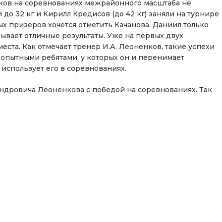
иков на соревнованиях межрайонного масштаба не
 до 32 кг и Кирилл Кредисов (до 42 кг) заняли на турнире
ых призеров хочется отметить Качанова. Даниил только
зывает отличные результаты. Уже на первых двух
ста. Как отмечает тренер И.А. Леоненков, такие успехи
е опытными ребятами, у которых он и перенимает
 использует его в соревнованиях.
ндровича Леоненкова с победой на соревнованиях. Так