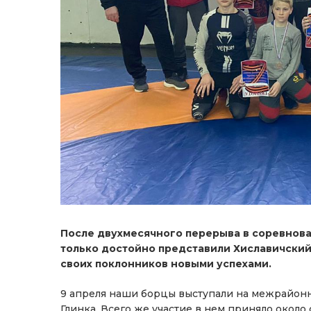
После двухмесячного перерыва в соревнова
только достойно представили Хиславичский
своих поклонников новыми успехами.
9 апреля наши борцы выступали на межрайонн
Глинка. Всего же участие в нем приняло окол