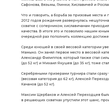
Сафонова, Вязьмы, Глинки, Хиславичей и Рослав
Что и говорить, а борьба за призовые места 
2012 годов рождения развернулась нешуточная
схватке с соперником, хиславичанам приходил
качества. В итоге это и позволило нашим юны
очередной раз пополнить коллекцию достиже
Среди юношей в своей весовой категории ув
Мамыко. Он занял первое место в весовой кат
Александр Филиппов, который также стал силь
(до 52 кг) и Михаил Якушев (до 35 кг), тоже ст
Серебряными призерами турнира стали сразу
(весовая категория до 62 кг), Алексей Переход
Качанов (до 52 кг).
Максим Щербаков и Алексей Переходцев были о
в решающих схватках упустили этот шанс, про