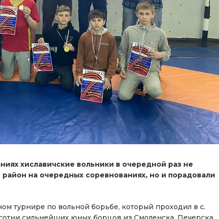
ниях хиславичские вольники в очередной раз не
 район на очередных соревнованиях, но и порадовали
ом турнире по вольной борьбе, который проходил в с.
о сотни сильнейших юных борцов из Смоленска, Печерска,