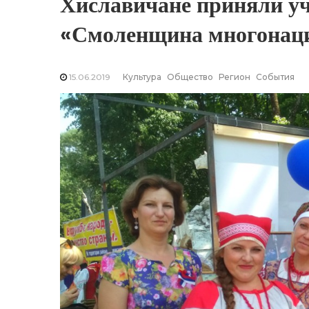
Хиславичане приняли уч
«Смоленщина многонац
15.06.2019
Культура
Общество
Регион
События