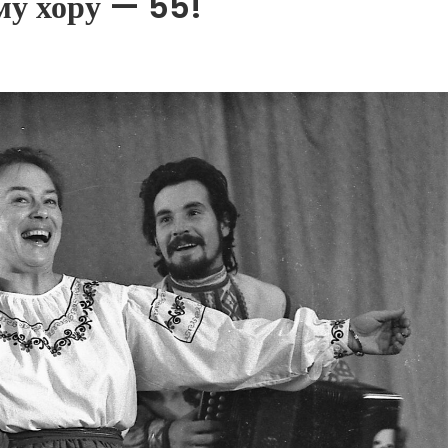
му хору — 55!