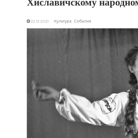
Хиславичскому народно
22.12.2021
Культура
События