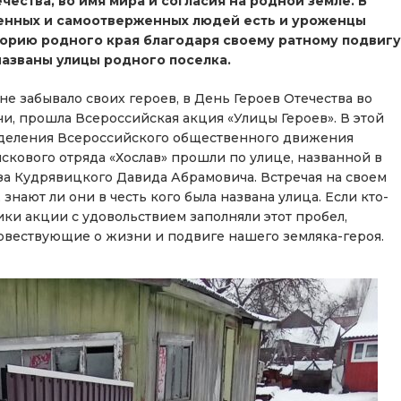
ества, во имя мира и согласия на родной земле. В
енных и самоотверженных людей есть и уроженцы
торию родного края благодаря своему ратному подвигу
названы улицы родного поселка.
не забывало своих героев, в День Героев Отечества во
вичи, прошла Всероссийская акция «Улицы Героев». В этой
деления Всероссийского общественного движения
кового отряда «Хослав» прошли по улице, названной в
за Кудрявицкого Давида Абрамовича. Встречая на своем
знают ли они в честь кого была названа улица. Если кто-
ники акции с удовольствием заполняли этот пробел,
повествующие о жизни и подвиге нашего земляка-героя.