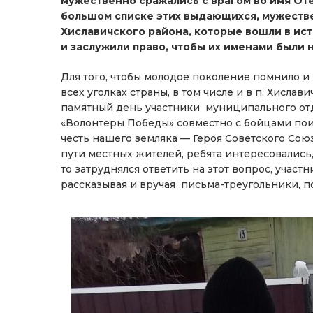
мужественно сражались с врагом во имя Отеч
большом списке этих выдающихся, мужеств
Хиславичского района, которые вошли в ис
и заслужили право, чтобы их именами были 
Для того, чтобы молодое поколение помнило и 
всех уголках страны, в том числе и в п. Хисла
памятный день участники муниципального от
«Волонтеры Победы» совместно с бойцами поис
честь нашего земляка — Героя Советского Сою
пути местных жителей, ребята интересовались, 
то затруднялся ответить на этот вопрос, участ
рассказывая и вручая письма-треугольники, 