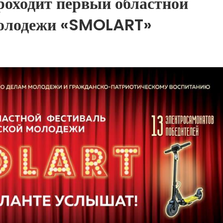
роходит первый областной
молодежи «SMOLART»