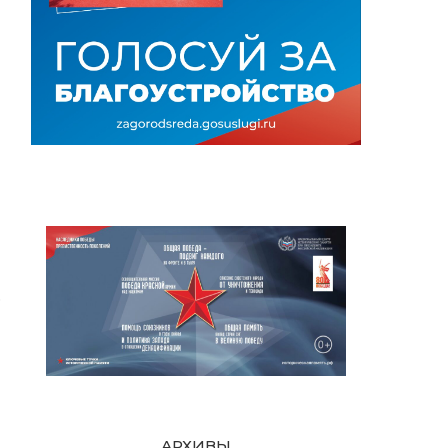
ю
АРХИВЫ