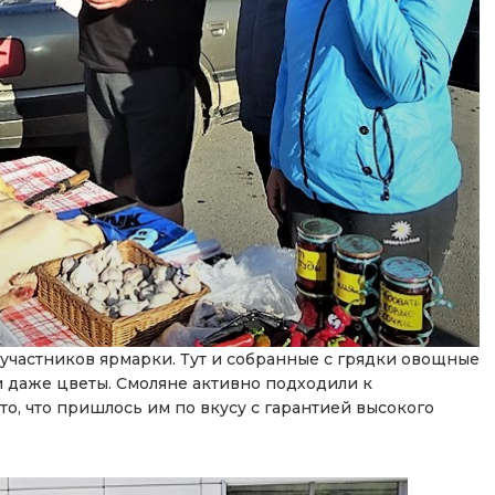
 участников ярмарки. Тут и собранные с грядки овощные
и даже цветы. Смоляне активно подходили к
о, что пришлось им по вкусу с гарантией высокого