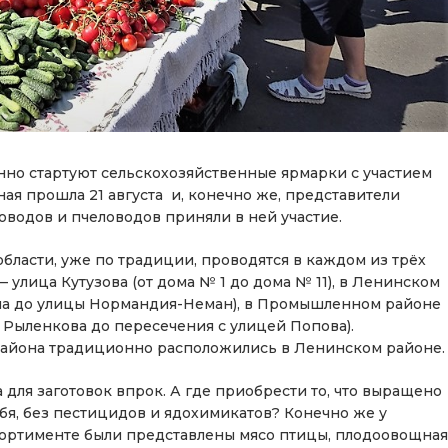
нно стартуют сельскохозяйственные ярмарки с участием
я прошла 21 августа и, конечно же, представители
водов и пчеловодов приняли в ней участие.
ласти, уже по традиции, проводятся в каждом из трёх
улица Кутузова (от дома № 1 до дома № 11), в Ленинском
она до улицы Нормандия-Неман), в Промышленном районе
й Рыленкова до пересечения с улицей Попова).
района традиционно расположились в Ленинском районе.
 для заготовок впрок. А где приобрести то, что выращено
ебя, без пестицидов и ядохимикатов? Конечно же у
сортименте были представлены мясо птицы, плодоовощная