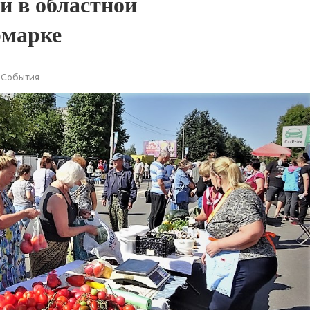
и в областной
рмарке
События