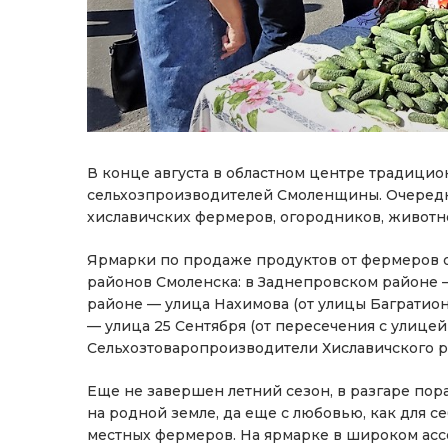
В конце августа в областном центре традицио
сельхозпроизводителей Смоленщины. Очередна
хиславичских фермеров, огородников, животно
Ярмарки по продаже продуктов от фермеров об
районов Смоленска: в Заднепровском районе — 
районе — улица Нахимова (от улицы Баграти
— улица 25 Сентября (от пересечения с улице
Сельхозтоваропроизводители Хиславичского 
Еще не завершен летний сезон, в разгаре пора
на родной земле, да еще с любовью, как для с
местных фермеров. На ярмарке в широком ас