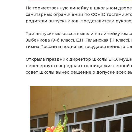
На торжественную линейку в школьном дворе с
санитарных ограничений по COVID гостями это
родители выпускников, представители руково
Три выпускных класса вывели на линейку классн
Зыбенкова (9-б класс), Е.Н. Галынская (11 кла
гимна России и поднятия государственного фл
Открыла праздник директор школы Е.Ю. Мушка
перевернута очередная страница жизненной 
совет школы вынес решение о допуске всех в