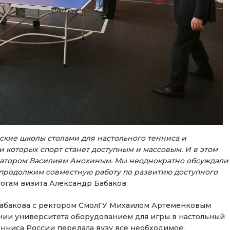
ские школы столами для настольного тенниса и
 которых спорт станет доступным и массовым. И в этом
натором Василием Анохиным. Мы неоднократно обсуждали
, продолжим совместную работу по развитию доступного
тогам визита Александр Бабаков.
Бабакова с ректором СмолГУ Михаилом Артеменковым
нии университета оборудованием для игры в настольный
нниса России передала вузу все необходимое.