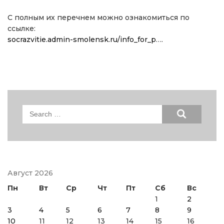
С полным их перечнем можно ознакомиться по
ссылке:
socrazvitie.admin-smolensk.ru/info_for_p
….
Search
for:
Август 2026
Пн
Вт
Ср
Чт
Пт
Сб
Вс
1
2
3
4
5
6
7
8
9
10
11
12
13
14
15
16