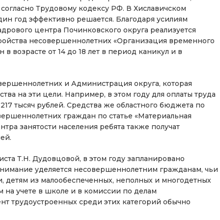
согласно Трудовому кодексу РФ. В Хиславичском
дин год эффективно решается. Благодаря усилиям
адрового центра Починковского округа реализуется
ройства несовершеннолетних «Организация временного
 возрасте от 14 до 18 лет в период каникул и в
вершеннолетних и Администрация округа, которая
ва на эти цели. Например, в этом году для оплаты труда
17 тысяч рублей. Средства же областного бюджета по
вершеннолетних граждан по статье «Материальная
нтра занятости населения ребята также получат
ей.
ста Т.Н. Дудовцовой, в этом году запланировано
внимание уделяется несовершеннолетним гражданам, чьи
, детям из малообеспеченных, неполных и многодетных
м на учете в школе и в комиссии по делам
нт трудоустроенных среди этих категорий обычно