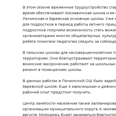
В этом сезоне временное трудоустройство ста
время обеспечивают Хиславичская школа и ее 
Ленинская и Заревская основные школы. Уже м
для подростков в период работы летнего при
подростков получили возможность стать вожа
организаторами многих общелагерных, культур
ребята помогали педагогам следить за соблюд
В сельских школах для несовершеннолетних 
территориях. Они благоустраивают территорию
воинские захоронения, работают на школьных
ремонт в помещениях школы.
В данных работах в Ленинской ОШ было задейст
Заревской школе. Еще 4 мальчишкам и девчон
рабочий опыт предстоит получить.
Центр занятости населения также запланиров
организации муниципального округа. 6 челове
августе. Молодежь будет заниматься благоустр