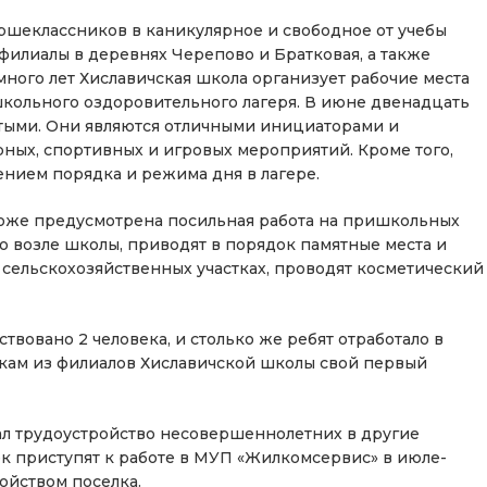
ршеклассников в каникулярное и свободное от учебы
филиалы в деревнях Черепово и Братковая, а также
ного лет Хиславичская школа организует рабочие места
школьного оздоровительного лагеря. В июне двенадцать
тыми. Они являются отличными инициаторами и
ных, спортивных и игровых мероприятий. Кроме того,
ением порядка и режима дня в лагере.
тоже предусмотрена посильная работа на пришкольных
 возле школы, приводят в порядок памятные места и
 сельскохозяйственных участках, проводят косметический
вовано 2 человека, и столько же ребят отработало в
кам из филиалов Хиславичской школы свой первый
ал трудоустройство несовершеннолетних в другие
к приступят к работе в МУП «Жилкомсервис» в июле-
ойством поселка.