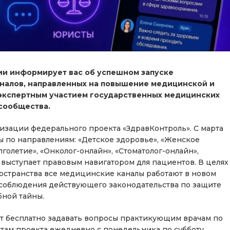
и информирует вас об успешном запуске
налов, направленных на повышение медицинской и
 экспертным участием государственных медицинских
сообщества.
зации федерального проекта «ЗдравКонтроль». С марта
 по направлениям: «Детское здоровье», «Женское
голетие», «Онколог-онлайн», «Стоматолог-онлайн»,
 выступает правовым навигатором для пациентов. В целях
странства все медицинские каналы работают в новом
соблюдения действующего законодательства по защите
бной тайны.
ут бесплатно задавать вопросы практикующим врачам по
там проекта ежедневно с понедельника по субботу