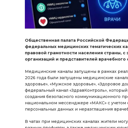
Общественная палата Российской Федераци
федеральных медицинских тематических ка
правовой грамотности населения страны, с
организаций и представителей врачебного 
Медицинские каналы запущены в рамках реали
2026 года были запущены медицинские каналы
здоровье», «Мужское здоровье», «Здоровое дол
федеральный канал «ЗдравКонтроль», который
создания безопасного коммуникационного про
национальном мессенджере «МАКС» с учетом 
персональных данных и неразглашения враче
В чатах при медицинских каналах жители мог
разным профилям, а также медицинским юрис