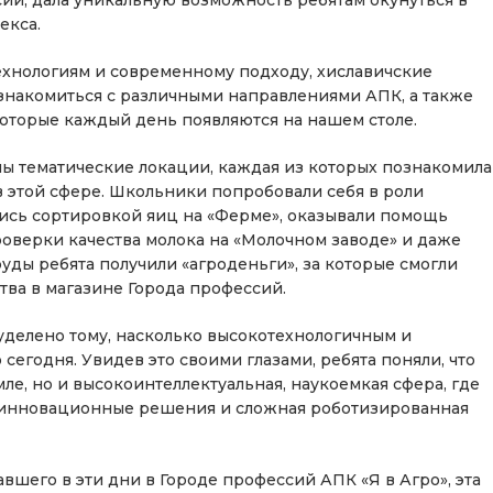
ии, дала уникальную возможность ребятам окунуться в
екса.
хнологиям и современному подходу, хиславичские
знакомиться с различными направлениями АПК, а также
которые каждый день появляются на нашем столе.
ны тематические локации, каждая из которых познакомила
 этой сфере. Школьники попробовали себя в роли
лись сортировкой яиц на «Ферме», оказывали помощь
оверки качества молока на «Молочном заводе» и даже
руды ребята получили «агроденьги», за которые смогли
ва в магазине Города профессий.
уделено тому, насколько высокотехнологичным и
егодня. Увидев это своими глазами, ребята поняли, что
мле, но и высокоинтеллектуальная, наукоемкая сфера, где
 инновационные решения и сложная роботизированная
вшего в эти дни в Городе профессий АПК «Я в Агро», эта