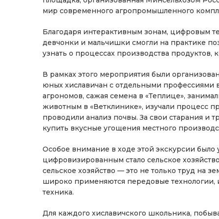
площадка, организованная Минсельхозом Росс
мир современного агропромышленного компл
Благодаря интерактивным зонам, цифровым те
девчонки и мальчишки смогли на практике по
узнать о процессах производства продуктов, 
В рамках этого мероприятия были организова
юных хиславичан с отдельными профессиями в
агрономов, сажая семена в «Теплице», занима
животным в «Ветклинике», изучали процесс пр
проводили анализ почвы. За свои старания и т
купить вкусные угощения местного производст
Особое внимание в ходе этой экскурсии было 
цифровизированным стало сельское хозяйство с
сельское хозяйство — это не только труд на зе
широко применяются передовые технологии,
техника.
Для каждого хиславичского школьника, побыва