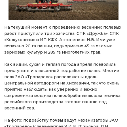
На текущий момент к проведению весенних полевых
работ приступили три хозяйства: СПК «Дружба», СПК
«Кожуховичи» и ИП КФХ Антоненков Н.В. Ими уже
вспахано 20 га пашни, подкормлено 45 га озимых
зерновых культур и 285 га многолетних трав.
Как видим, сухая и теплая погода апреля позволила
приступить и к весенней подработке почвы. Многие
поля ЗАО «Тропарево» расположены вдоль
центральной автодороги на Хиславичи, так что очень
приятно наблюдать, как уверенно и важно
современная мощная почвообрабатывающая техника
российского производства готовит пашню под
весенний сев.
На фото: подработку почвы ведут механизаторы ЗАО
«Тропарево» (слева-направо) И.И. Лукьянов, Д.Н.