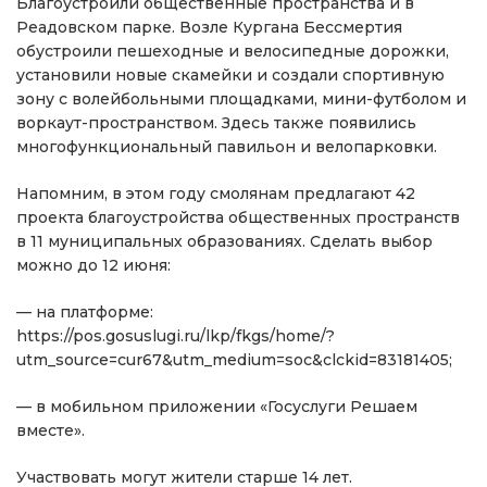
Благоустроили общественные пространства и в
Реадовском парке. Возле Кургана Бессмертия
обустроили пешеходные и велосипедные дорожки,
установили новые скамейки и создали спортивную
зону с волейбольными площадками, мини-футболом и
воркаут-пространством. Здесь также появились
многофункциональный павильон и велопарковки.
Напомним, в этом году смолянам предлагают 42
проекта благоустройства общественных пространств
в 11 муниципальных образованиях. Сделать выбор
можно до 12 июня:
— на платформе:
https://pos.gosuslugi.ru/lkp/fkgs/home/?
utm_source=cur67&utm_medium=soc&clckid=83181405;
— в мобильном приложении «Госуслуги Решаем
вместе».
Участвовать могут жители старше 14 лет.