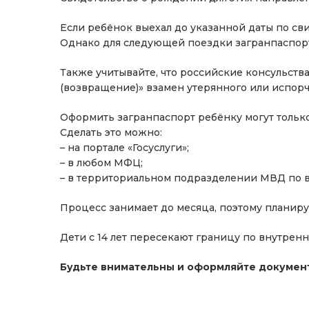
Если ребёнок выехал до указанной даты по св
Однако для следующей поездки загранпаспорт
Также учитывайте, что российские консульств
(возвращение)» взамен утерянного или испор
Оформить загранпаспорт ребёнку могут только
Сделать это можно:
– на портале «Госуслуги»;
– в любом МФЦ;
– в территориальном подразделении МВД по 
Процесс занимает до месяца, поэтому планиру
Дети с 14 лет пересекают границу по внутренн
Будьте внимательны и оформляйте докумен