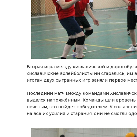
Вторая игра между хиславичской и дорогобужс
хиславичские волейболисты ни старались, им 
итогам двух сыгранных игр заняли первое мест
Последний матч между командами Хиславичског
выдался напряжённым. Команды шли вровень по
неясным, кто выйдет победителем. К сожалени
на все их усилия и старания, они не смогли о