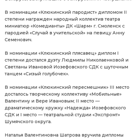
В номинации «Клюкинский пародист» дипломом II
степени награжден народный коллектив театра
миниатюр «Комедианты» ДК «Шарм» г. Смоленск с
пародией «Случай в учительской» на певицу Анну
Семенович.
В номинации «Клюкинский плясавец» диплом I
степени достался дуэту Людмилы Николаенковой и
Светланы Ивановой Иозефовского СДК с шуточным
танцем «Сизый голубочек».
В номинации «Клюкинский пересмешник» III место
досталось творческому коллективу «Мобильные»
Валентину и Вере Ивановым; II место —
драматическому кружку «Надежда» Иозефовского
СДК и I место — театральной студии «Экспромт»
Шумячского округа.
Наталья Валентиновна Шатрова вручила дипломы