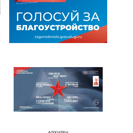
а
АРХИВЫ