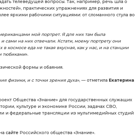
дать телеведущей вопросы. Так, например, речь шла о
ожностей», практических упражнениях для развития и
лее яркими рабочими ситуациями: от сломанного стула во
ериканцами мой портрет. Я для них там была
и сами на них отвечали. Кстати, моему портрету они
в космосе еда не такая вкусная, как у нас, и на станции
и тюбиками
».
зической формы и обаяния.
ния физики, и с точки зрения духа»
, — отметила
Екатерина
проект Общества «Знание» для государственных служащих
ории, культуре и экономике России, задачах СВО,
ции и федеральные трансляции из мультимедийных студий
 на
сайте
Российского общества «Знание».