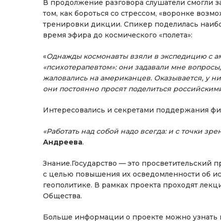
В продолжение разговора слушатели смогли за
том, как бороться со стрессом, «воронке возм
тренировки дикции. Спикер поделилась наибо
время эфира до космического «полета»:
«
Однажды космонавты взяли в экспедицию с ам
«психотерапевтом»: они задавали мне вопросы, 
жаловались на американцев. Оказывается, у них 
они постоянно просят поделиться российским
Интересовались и секретами поддержания фи
«Работать над собой надо всегда: и с точки зре
Андреева
.
Знание.Государство — это просветительский 
с целью повышения их осведомленности об ист
геополитике. В рамках проекта проходят лек
Общества.
Больше информации о проекте можно узнать