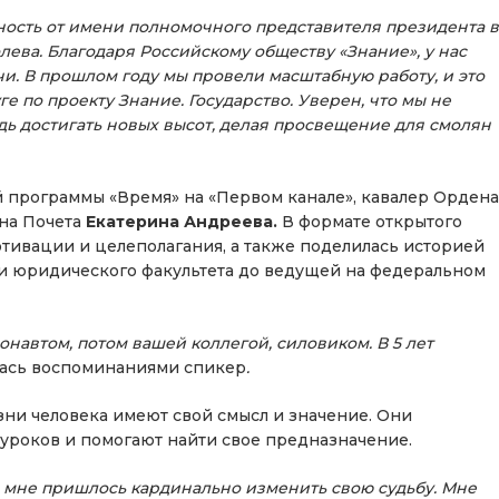
ность от имени полномочного представителя президента в
ва. Благодаря Российскому обществу «Знание», у нас
чи. В прошлом году мы провели масштабную работу, и это
 по проекту Знание. Государство. Уверен, что мы не
едь достигать новых высот, делая просвещение для смолян
 программы «Время» на «Первом канале», кавалер Ордена
на Почета
Екатерина Андреева.
В формате открытого
тивации и целеполагания, а также поделилась историей
ки юридического факультета до ведущей на федеральном
монавтом, потом вашей коллегой, силовиком. В 5 лет
лась воспоминаниями спикер
.
ни человека имеют свой смысл и значение. Они
уроков и помогают найти свое предназначение.
а мне пришлось кардинально изменить свою судьбу. Мне