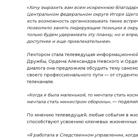
«
Хочу выразить вам всем искреннюю благодар
Центральном федеральном округе Игоря Щеголе
есть возможность организовывать такие встре
позволило занять лидирующие позиции в округе
только будем удерживать эту планку, но и впр
доступнее и еще привлекательнее
».
Лектором стала телеведущая информационной
Дружбы, Ордена Александра Невского и Орде
диалога она предложила обсудить тему самомо
своего профессионального пути — от студент
телеканале.
«Когда я была маленькой, то мечтала стать кос
мечтала стать министром обороны»
, — подели
По мнению телеведущей, любые события в жиз
способствуют усвоению ключевых жизненных 
«Я работала в Следственном управлении, когд