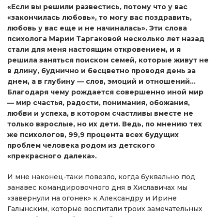
«Если вы решили развестись, потому что у вас
«закончилась любовь», то могу вас поздравить,
любовь у вас еще и не начиналась». Эти слова
психолога Марии Таргаковой несколько лет назад
стали для меня настоящим откровением, и я
решила заняться поиском семей, которые живут не
в длину, буднично и бесцветно проводя день за
днем, а в глубину — слов, эмоций и отношений…
Благодаря чему рождается совершенно иной мир
— мир счастья, радости, понимания, обожания,
любви и успеха, в котором счастливы вместе не
только взрослые, но их дети. Ведь, по мнению тех
же психологов, 99,9 процента всех будущих
проблем человека родом из детского
«прекрасного далека».
И мне наконец-таки повезло, когда буквально под
занавес командировочного дня в Хиславичах мы
«завернули на огонек» к Александру и Ирине
Галынским, которые воспитали троих замечательных