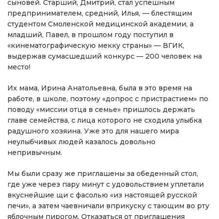
сыновей. Старший, Дмитрий, стал успешным
предпринимателем, средний, Илья, — блестящим
студентом Смоленской медицинской академии, а
младший, Павел, в прошлом году поступил в
«кинематографическую мекку страны» — ВГИК,
выдержав сумасшедший конкурс — 200 человек на
место!
Их мама, Ирина Анатольевна, была в это время на
работе, в школе, поэтому «допрос с пристрастием» по
поводу «миссии отца в семье» пришлось держать
главе семейства, с лица которого не сходила улыбка
радушного хозяина. Уже это для нашего мира
неулыбчивых людей казалось довольно
непривычным.
Мы были сразу же приглашены за обеденный стол,
где уже через пару минут с удовольствием уплетали
вкуснейшие щи с фасолью «из настоящей русской
печи», а затем чаевничали вприкуску с тающим во рту
яблочным пирогом. Отказаться от приглашения