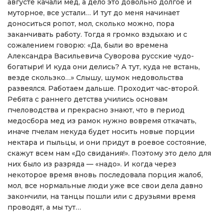
августе качали мед, а дело это довольно долгое и
муторное, все устали… И тут до меня начинает
доноситься ропот, мол, сколько можно, пора
заканчивать работу. Тогда я громко вздыхаю и с
сожалением говорю: «Да, были во времена
Александра Васильевича Суворова русские чудо-
богатыри! И куда они делись? А тут, куда не встань,
везде скользко…» Слышу, шумок недовольства
развеялся. Работаем дальше. Проходит час-второй.
Ребята с раннего детства учились основам
пчеловодства и прекрасно знают, что в период
медосбора мед из рамок нужно вовремя откачать,
иначе пчелам некуда будет носить новые порции
нектара и пыльцы, и они придут в роевое состояние,
скажут всем нам «До свидания!». Поэтому это дело для
них было из разряда — «надо». И когда через
некоторое время вновь последовала порция жалоб,
мол, все нормальные люди уже все свои дела давно
закончили, на танцы пошли или с друзьями время
проводят, а мы тут…