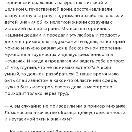
героически сражались на фронтах финской и
Великой Отечественной войн, восстанавливали
разрушенную страну, поднимали хозяйство, растили
детей. Знания об их нелегкой жизни созвучны с
историей нашей страны. Мы всегда гордились
нашими дедами и передали эту любовь и гордость
детям в пример для подражания и идеал, на который
можно и нужно равняться в бесконечном терпении,
мужестве в трудностях и целеустремленности в
неудачах. Иногда я предлагал им задать себе вопрос:
«Я что, глупый, что не понимаю вот это?» А если
умный, то должен разобраться! В наше время мало
быть специалистом в какой-то области или сфере,
нужно быть мастером своего дела, а мастерство
приходит только через труд.
— А вы случайно не приводили им в пример Михаила
Ломоносова в качестве образца целеустремленности
и неугасимой тяги к знаниям?
— Конечно, приводил! Говорил, что он из