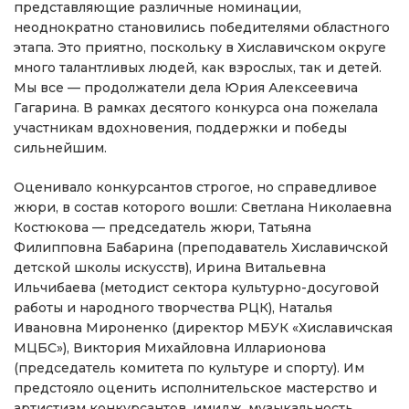
представляющие различные номинации,
неоднократно становились победителями областного
этапа. Это приятно, поскольку в Хиславичском округе
много талантливых людей, как взрослых, так и детей.
Мы все — продолжатели дела Юрия Алексеевича
Гагарина. В рамках десятого конкурса она пожелала
участникам вдохновения, поддержки и победы
сильнейшим.
Оценивало конкурсантов строгое, но справедливое
жюри, в состав которого вошли: Светлана Николаевна
Костюкова — председатель жюри, Татьяна
Филипповна Бабарина (преподаватель Хиславичской
детской школы искусств), Ирина Витальевна
Ильчибаева (методист сектора культурно-досуговой
работы и народного творчества РЦК), Наталья
Ивановна Мироненко (директор МБУК «Хиславичская
МЦБС»), Виктория Михайловна Илларионова
(председатель комитета по культуре и спорту). Им
предстояло оценить исполнительское мастерство и
артистизм конкурсантов, имидж, музыкальность,