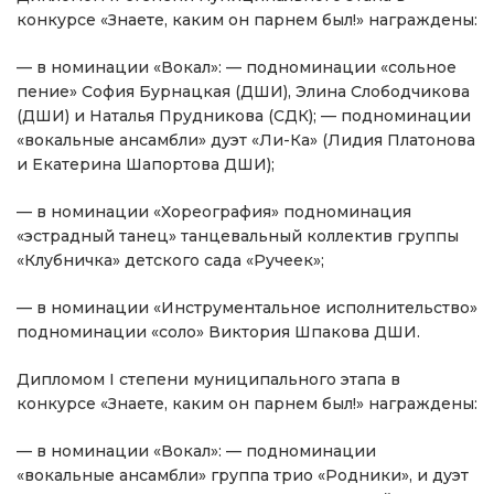
конкурсе «Знаете, каким он парнем был!» награждены:
— в номинации «Вокал»: — подноминации «сольное
пение» София Бурнацкая (ДШИ), Элина Слободчикова
(ДШИ) и Наталья Прудникова (СДК); — подноминации
«вокальные ансамбли» дуэт «Ли-Ка» (Лидия Платонова
и Екатерина Шапортова ДШИ);
— в номинации «Хореография» подноминация
«эстрадный танец» танцевальный коллектив группы
«Клубничка» детского сада «Ручеек»;
— в номинации «Инструментальное исполнительство»
подноминации «соло» Виктория Шпакова ДШИ.
Дипломом I степени муниципального этапа в
конкурсе «Знаете, каким он парнем был!» награждены:
— в номинации «Вокал»: — подноминации
«вокальные ансамбли» группа трио «Родники», и дуэт