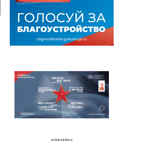
ь
АРХИВЫ