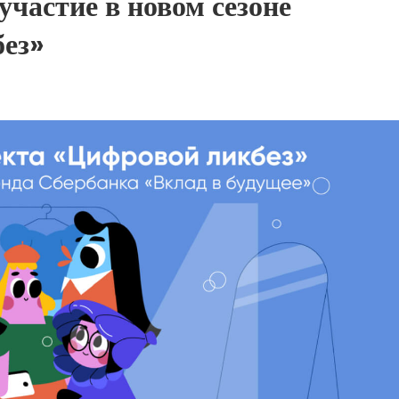
частие в новом сезоне
без»