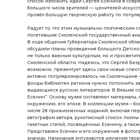
способ изложить идеи Сергея Есенина в сов
большого числа зрителей — ценителей искусс
провёл большую творческую работу по популя
Радует то, что этим музыкально-поэтическим 
посетившие Смоленский государственный акад
В ходе общения Губернатора Смоленской облас
обсудили планы проведения Большого Детског
не только важным культурным, но и просвети
Смоленской области. Надеюсь, что Сергей Без
возможно, презентует здесь свои новые спекта
активно популяризировалось на Смоленщине — 
фонды библиотек региона нужно пополнить за
выдающихся русских литераторов. В Вязьме со
Есенин”. Основу музея составляют материалы,
окружению, его эпохе. В коллекции музея – бо
числе 28 прижизненных изданий, включая перв
автографом автора, рукописный список поэмы
газетных статей, посвящённых Есенину, а такж
Представлен Есенин и его окружение в фотогра
значках. Начинания энтузиастов изучения твор