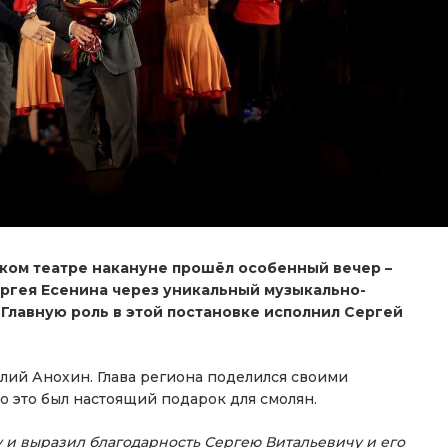
ком театре накануне прошёл особенный вечер –
ергея Есенина через уникальный музыкально-
 Главную роль в этой постановке исполнил Сергей
илий Анохин. Глава региона поделился своими
то это был настоящий подарок для смолян.
 и выразил благодарность Сергею Витальевичу и его