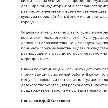
силой. Поэзия Есенина в современной музыка
для широкой аудитории: она возвращает зрите
разговору о человеке и времени без назидател
культура перестаёт быть фоном и становится
города.
Отдельно отмечу значимость того, что в разг
воспитания молодого поколения. Культура зде
дополняет образовательные и молодёжные пол
понимать сложные чувства, видеть последстви
равнодушия и агрессии, которую невозможно
мероприятиями.
Планы по организации Большого Детского фест
«ярких афиш» к системной работе. Важно, что 
импульс школьным театральным студиям, педа
детского творчества. Для региона это инвестиц
поддерживают и растят – последовательно, из г
Понажев Юрий Олегович