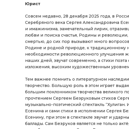
Юрист
Совсем недавно, 28 декабря 2025 года, в Росси
Серебряного века Сергея Александровича Есе
и имажинизма, замечательный лирик, отразив
любви и поиска счастья, Родины и революции,
смертью, до сих пор вызывают много вопросов
Родине и родной природе, к традиционному н
необходимости революционного улучшения жиз
наших дней, звучат современно, а стихи поэт
изложения, высоким художественным уровнем
Тем важнее помнить о литературном наследии 
творчество. Большую роль в этом играет выд
большим поклонником творчества великого по
прочтением Сергеем Безруковым стихов Сергея
музыкально-поэтический спектакль “Хулиган. 
Есенина и сами стихи в исполнении Сергея Без
Есенину, при этом в спектакле звучат и ударн
баллады. Сам Безруков является не только акт