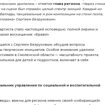
оленским зрителям,
– отметил
глава региона
. –
Через стихи
у на сцене был отражён целый спектр эмоций. Каждый из
баллады, танцевальные и рок-композиции на стихи поэта,
еловека» Сергеем Безруковым».
артиста стало настоящей исповедью, полной лирики и
разил восхищение: «Браво!»
щался с Сергеем Безруковым, обсудив вопросы
ы творческих инициатив. Особое внимание уделили
стиваля в Смоленской области — масштабного проекта,
льмов для детей и подростков, включает в себя
чальник управления по социальной и воспитательной
оведь», важны для региона именно своей «собирающей»