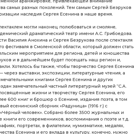
ременной аранжировке, привлекающей внимание
тва самых разных поколений. Тем самым Сергей Безруков
ризации наследия Сергея Есенина в наше время.
спектаклем могли наконец полюбоваться и смоляне,
емический драматический театр имени А.С. Грибоедова.
ти Василия Анохина и Сергея Безрукова после спектакля
о фестиваля в Смоленской области, который должен стать
тельским мероприятием для региона, детей и юношества
руков и в дальнейшем будет посещать наш регион и,
кли. Хотелось бы также, чтобы творчество Сергея Есенина
через выставки, экспозиции, литературные чтения, а
мечательными книгами Сергея Есенина и других
здан замечательный частный литературный музей “С.А.
 посвящённые жизни и творчеству Сергея Есенина, его
лее 600 книг и брошюр о Есенине, издания поэта, в том
ый есенинский сборник «Радуница» (1916 г.) с
 «Чёрный человек». Собрано более 3500 журнальных и
е книги его современников, воспоминания о поэте и т.д.
фиях, портретах, в филателии, нумизматике, медалях,
чества Есенина и его вклада в культуру, конечно, нужно