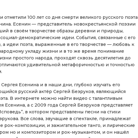
и отметили 100 лет со дня смерти великого русского поэта
нина. Есенин — представитель новокрестьянской поэзии
ший в своём творчестве образы деревни и природы,
 социал-демократические идеи. События, связанные с его
, а идеи поэта, выраженные в его творчестве — любовь к
ародному укладу жизни и в то же время понимание
ни простого народа, проходят сквозь десятилетия до
а отличаются удивительной метафоричностью и точностью
.
Сергея Есенина и в наши дни, глубоко изучать его
ающийся русский актёр Сергей Безруков, являющийся
эта. В интернете можно найти видео с талантливым
 Есенина, а с 2009 года Сергей Безруков представляет
Исповедь”, в котором представлены песни на стихи
рукова. Все слова, звучащие в спектакле, принадлежат
ые рок-композиции, и зажигательное танго, и лирические
ёром но и композитором и рок-музыкантом, и он нашёл