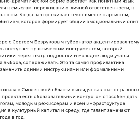
льно-драматической форме работает как понятный язык
ля к смыслам, переживанию, личной ответственности, к
ьности. Когда зал проживает текст вместе с артистом,
 событием, которое формирует общий эмоциональный опыт
оворе с Сергеем Безруковым губернатор акцентировал тему
сь выступает практическим инструментом, который
итики: через театр подростки и молодые люди учатся
я выбора, сопереживать. Это та самая профилактика
 заменить одними инструкциями или формальными
иваля в Смоленской области выглядят как шаг от разовых
у проекта есть образовательный контур: он способен дать
гогам, молодым режиссёрам и всей инфраструктуре
ия в культурный капитал и среду, где талант замечают,
ода в год.