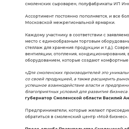
смоленских сыроварен, полуфабрикаты ИП Инн
Ассортимент постоянно пополняется, и все бо
Московской межрегиональной ярмарки.
Каждому участнику в соответствии с заявляем
место с единообразным торговым оборудовани
стеллаж для хранения продукции и т.д.). Со
вентиляции, отопления, кондиционирования, 
оборудованием, которые создают комфортные ус
«
Для смоленских производителей это уникаль
со своей продукцией, а также расширить рыно
успешное взаимодействие власти и предприни
благоприятных условий для развития бизнеса
губернатор Смоленской области Василий А
Предприниматели, которые желают присоедин
обратиться в смоленский центр «Мой бизнес».
Пресс-служба Правительства Смоленской о