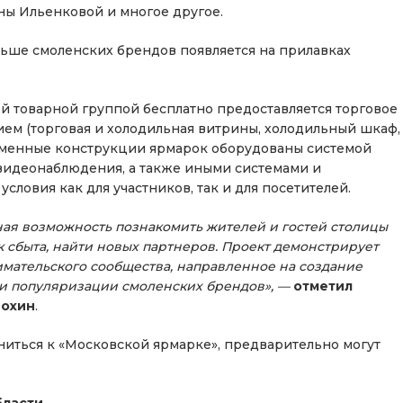
ы Ильенковой и многое другое.
льше смоленских брендов появляется на прилавках
ой товарной группой бесплатно предоставляется торговое
ем (торговая и холодильная витрины, холодильный шкаф,
временные конструкции ярмарок оборудованы системой
видеонаблюдения, а также иными системами и
ловия как для участников, так и для посетителей.
ная возможность познакомить жителей и гостей столицы
к сбыта, найти новых партнеров. Проект демонстрирует
мательского сообщества, направленное на создание
 и популяризации смоленских брендов», —
отметил
нохин
.
иться к «Московской ярмарке», предварительно могут
бласти