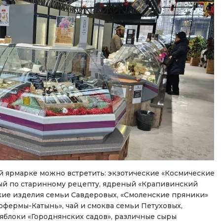
й ярмарке можно встретить: экзотические «Космические
ный по старинному рецепту, ядреный «Крапивинский
ские изделия семьи Савдеровых, «Смоленские пряники»
фермы-Катынь», чай и смоква семьи Петуховых,
яблоки «Городнянских садов», различные сыры